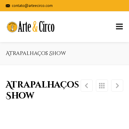
contato@arteecirco.com
+55 (48) 3334-1465 | 99977-1895
FACEBO
Atrapalhaços Show
Atrapalhaços
Show