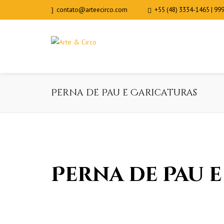
contato@arteecirco.com
+55 (48) 3334-1465 | 99
Perna de Pau e Caricaturas
Perna de Pau 